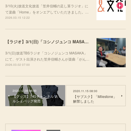
3/10(火)放送文化放送「笠井信輔の足し算ラジオ」に
て楽曲「Home」をオンエアしていただきました。…
2026.03.15 12:22
【ラジオ】3/1(日)「コシノジュンコ MASAKA」にて楽曲をご紹介いただきました
3/1(日)放送TBSラジオ「コシノジュンコ MASAKA」
にて、ゲスト出演された笠井信輔さんが楽曲「がん…
2026.03.02 07:00
2020.12.08 06:00
2020.11.15 08:00
【グッズ】745チャンネルマ
【サブスク】「Milestone」
ルシェバッグ発売！
解禁しました