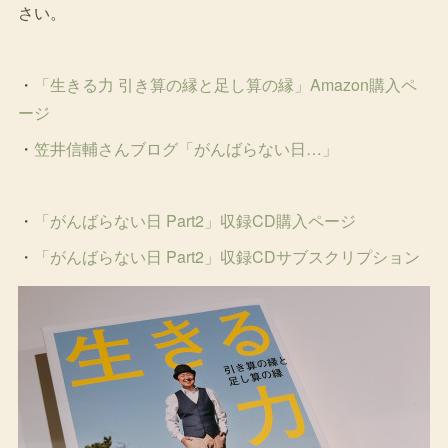
さい。
・
「生きる力 引き算の縁と足し算の縁」Amazon購入ペ
ージ
・
笠井信輔さん
ブログ「がんばらない日…」
・
「がんばらない日 Part2」収録CD購入ページ
・
「がんばらない日 Part2」収録CDサブスクリプション