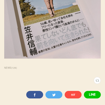
NEWS
(
126
)