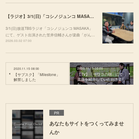
【ラジオ】3/1(日)「コシノジュンコ MASAKA」にて楽曲をご紹介いただきました
3/1(日)放送TBSラジオ「コシノジュンコ MASAKA」
にて、ゲスト出演された笠井信輔さんが楽曲「がん…
2026.03.02 07:00
2020.11.15 02:00
2020.11.15 08:00
【TV】「サワコの朝」にて
【サブスク】「Milestone」
楽曲を紹介していただきまし
解禁しました
た
PR
あなたもサイトをつくってみませ
んか