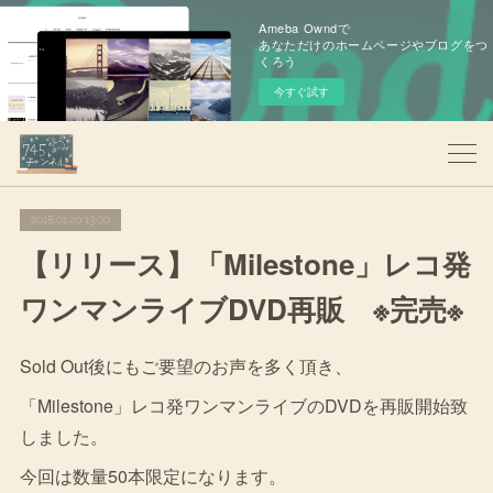
Ameba Owndで
あなただけのホームページやブログをつ
くろう
今すぐ試す
2018.01.20 13:00
【リリース】「Milestone」レコ発
ワンマンライブDVD再販 ※完売※
Sold Out後にもご要望のお声を多く頂き、
「Milestone」レコ発ワンマンライブのDVDを再販開始致
しました。
今回は数量50本限定になります。