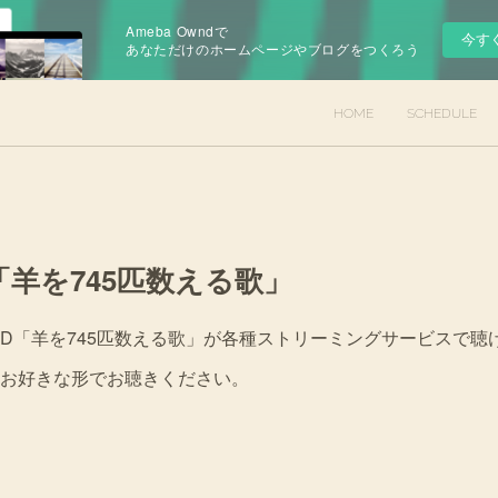
Ameba Owndで
今す
あなただけのホームページやブログをつくろう
HOME
SCHEDULE
羊を745匹数える歌」
たCD「羊を745匹数える歌」が各種ストリーミングサービスで
お好きな形でお聴きください。