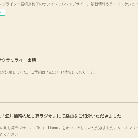
ングライター宮崎奈穂子のオフィシャルウェブサイト。最新情報やライブスケジュ
ー
サヒサクラミライ」出演
出演が決定しました。ご予約は下記よりお待ちしております。
化放送「笠井信輔の足し算ラジオ」にて楽曲をご紹介いただきました
井信輔の足し算ラジオ」にて楽曲「Home」をオンエアしていただきました。タイムフリ
聴きください