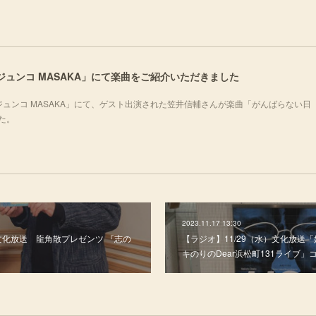
ノジュンコ MASAKA」にて楽曲をご紹介いただきました
シノジュンコ MASAKA」にて、ゲスト出演された笠井信輔さんが楽曲「がんばらない日
した。
2023.11.17 13:30
）文化放送 龍角散プレゼンツ 『志の
【ラジオ】11/29（水）文化放送
』
キのりのDear浜松町131ライブ」