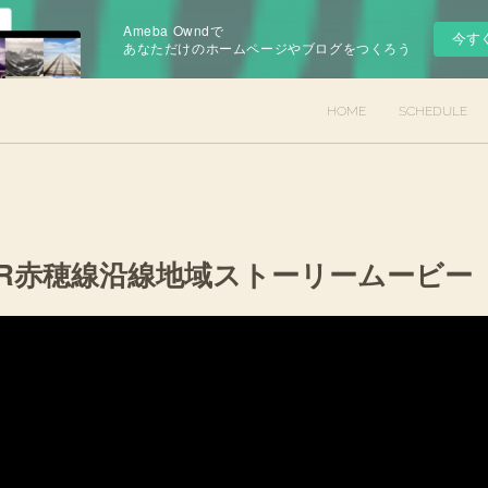
Ameba Owndで
今す
あなただけのホームページやブログをつくろう
HOME
SCHEDULE
JR赤穂線沿線地域ストーリームービー