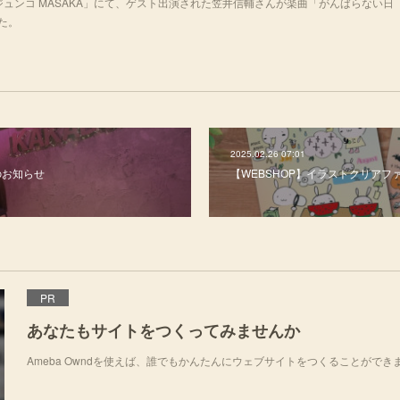
シノジュンコ MASAKA」にて、ゲスト出演された笠井信輔さんが楽曲「がんばらない日
した。
2025.02.26 07:01
5のお知らせ
【WEBSHOP】イラストクリアフ
PR
あなたもサイトをつくってみませんか
Ameba Owndを使えば、誰でもかんたんにウェブサイトをつくることができ