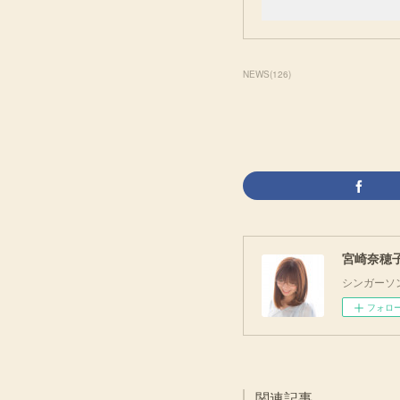
NEWS
(
126
)
宮崎奈穂子 O
シンガーソ
フォロ
関連記事