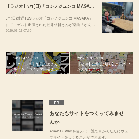
【ラジオ】3/1(日)「コシノジュンコ MASAKA」にて楽曲をご紹介いただきました
3/1(日)放送TBSラジオ「コシノジュンコ MASAKA」
にて、ゲスト出演された笠井信輔さんが楽曲「がん…
2026.03.02 07:00
2019.04.11 08:00
2019.01.30 09:30
【コーラス】姫乃たまさんア
【公演】定期公演限定グッズ
ルバム「パノラマ街道まっし
が完成しました
ぐら」
PR
あなたもサイトをつくってみませ
んか
Ameba Owndを使えば、誰でもかんたんにウェ
ブサイトをつくることができます。