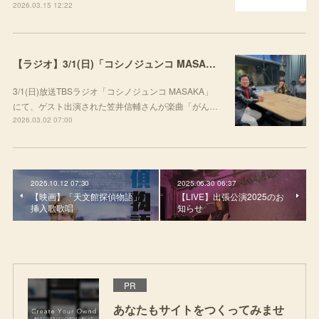
2026.03.15 12:22
【ラジオ】3/1(日)「コシノジュンコ MASAKA」にて楽曲をご紹介いただきました
3/1(日)放送TBSラジオ「コシノジュンコ MASAKA」
にて、ゲスト出演された笠井信輔さんが楽曲「がん…
2026.03.02 07:00
2025.10.12 07:30
2025.06.30 06:37
【映画】「天文館探偵物語」
【LIVE】出張公演2025のお
挿入歌歌唱
知らせ
PR
あなたもサイトをつくってみませ