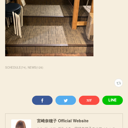
SCHEDULE
(
74
)
NEWS
(
126
)
宮崎奈穂子 Official Website