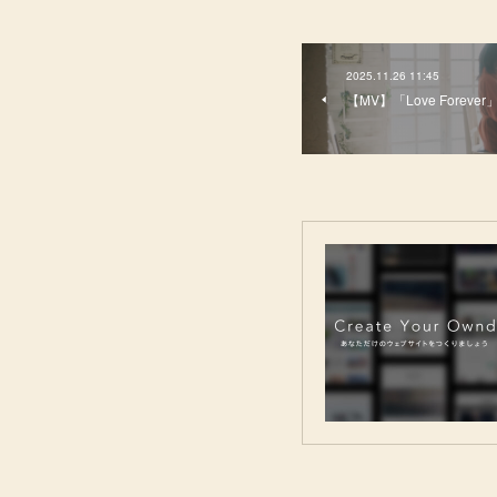
2025.11.26 11:45
【MV】「Love Fore