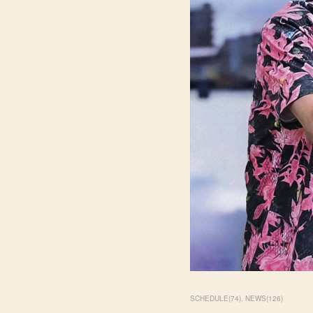
SCHEDULE
(
74
)
NEWS
(
126
)