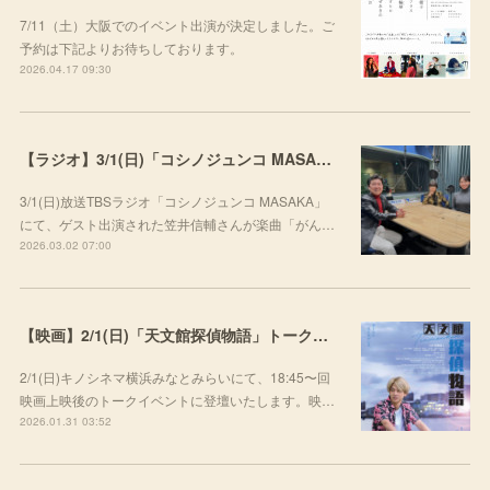
7/11（土）大阪でのイベント出演が決定しました。ご
予約は下記よりお待ちしております。
2026.04.17 09:30
【ラジオ】3/1(日)「コシノジュンコ MASAKA」にて楽曲をご紹介いただきました
3/1(日)放送TBSラジオ「コシノジュンコ MASAKA」
にて、ゲスト出演された笠井信輔さんが楽曲「がん…
2026.03.02 07:00
【映画】2/1(日)「天文館探偵物語」トークイベント出演
2/1(日)キノシネマ横浜みなとみらいにて、18:45〜回
映画上映後のトークイベントに登壇いたします。映…
2026.01.31 03:52