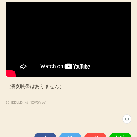
（演奏映像はありません）
SCHEDULE
(
74
)
NEWS
(
126
)