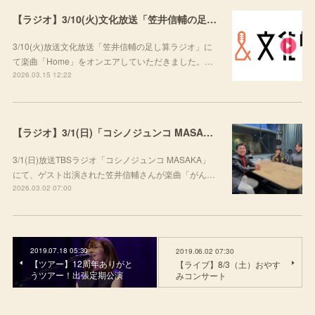
【ラジオ】3/10(火)文化放送「笠井信輔の足し算ラジオ」にて楽曲をご紹介いただきました
3/10(火)放送文化放送「笠井信輔の足し算ラジオ」に
て楽曲「Home」をオンエアしていただきました。…
2026.03.15 12:22
【ラジオ】3/1(日)「コシノジュンコ MASAKA」にて楽曲をご紹介いただきました
3/1(日)放送TBSラジオ「コシノジュンコ MASAKA」
にて、ゲスト出演された笠井信輔さんが楽曲「がん…
2026.03.02 07:00
2019.07.18 05:30
2019.06.02 07:30
【ツアー】12周年ありがと
【ライブ】8/3（土）おやす
うツアー！出張定期公演
みコンサート