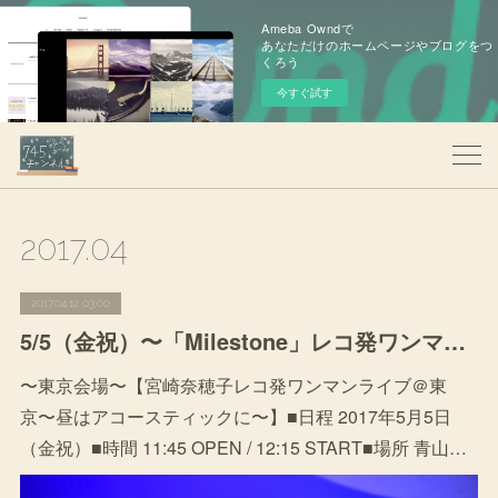
Ameba Owndで
あなただけのホームページやブログをつ
くろう
今すぐ試す
2017
.
04
2017.04.12 03:00
5/5（金祝）〜「Milestone」レコ発ワンマンツアー開催！
〜東京会場〜【宮崎奈穂子レコ発ワンマンライブ＠東
京〜昼はアコースティックに〜】■日程 2017年5月5日
（金祝）■時間 11:45 OPEN / 12:15 START■場所 青山…