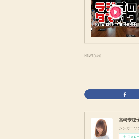
NEWS
(
126
)
宮崎奈穂子 O
シンガーソ
フォロ