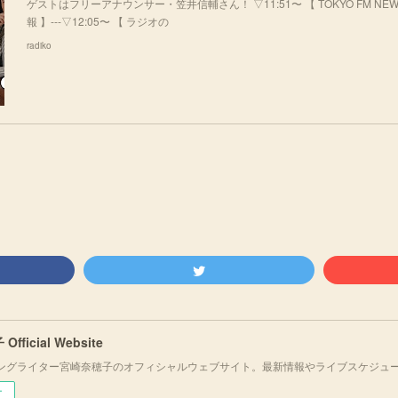
ゲストはフリーアナウンサー・笠井信輔さん！ ▽11:51〜 【 TOKYO FM NEWS 
報 】---▽12:05〜 【 ラジオの
radiko
fficial Website
ングライター宮崎奈穂子のオフィシャルウェブサイト。最新情報やライブスケジュ
ー