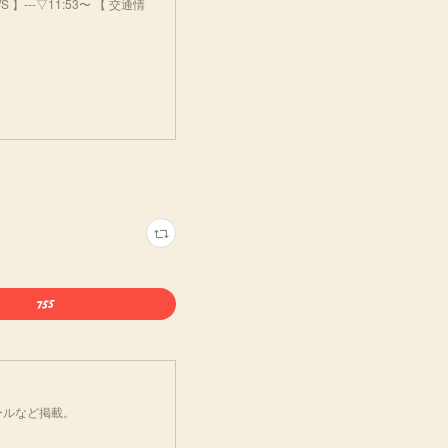
】---▽11:53〜 【 交通情
ールなど掲載。