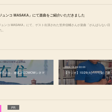
ノジュンコ MASAKA」にて楽曲をご紹介いただきました
シノジュンコ MASAKA」にて、ゲスト出演された笠井信輔さんが楽曲「がんばらない日
した。
2024.10.29 03:00
場版神戸在住」放送＠WOWOWシネマ
【ラジオ】10/29(火)-11/1(金)
PR