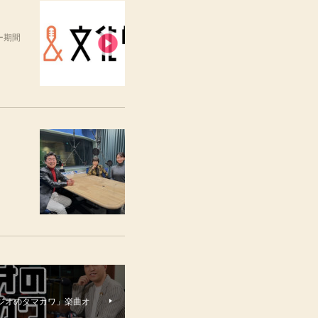
ー期間
「ラジオのタマカワ」楽曲オ