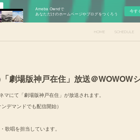
Ameba Owndで
今す
あなただけのホームページやブログをつくろう
HOME
SCHEDULE
7(金)「劇場版神戸在住」放送＠WOWOW
Wシネマにて「劇場版神戸在住」が放送されます。
オンデマンドでも配信開始）
・歌唱を担当しています。