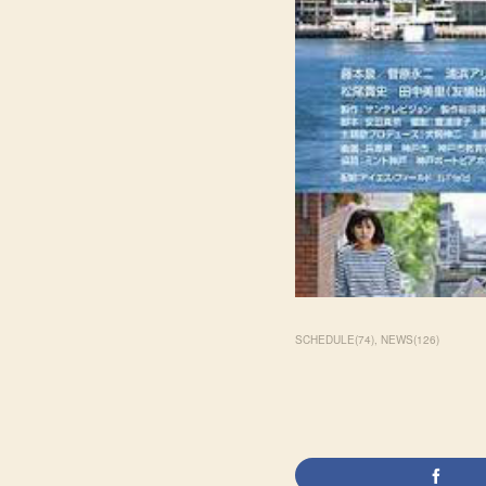
SCHEDULE
(
74
)
NEWS
(
126
)