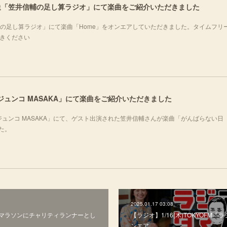
化放送「笠井信輔の足し算ラジオ」にて楽曲をご紹介いただきました
井信輔の足し算ラジオ」にて楽曲「Home」をオンエアしていただきました。タイムフリ
聴きください
ノジュンコ MASAKA」にて楽曲をご紹介いただきました
シノジュンコ MASAKA」にて、ゲスト出演された笠井信輔さんが楽曲「がんばらない日
した。
2025.01.17 03:08
東京マラソンにチャリティランナーとし
【ラジオ】1/16(木)TOKYOFM
ンエア