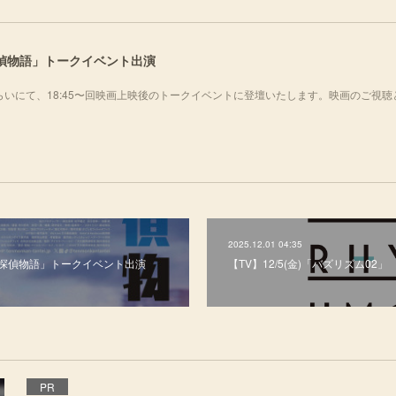
探偵物語」トークイベント出演
みらいにて、18:45〜回映画上映後のトークイベントに登壇いたします。映画のご視聴
。
2025.12.01 04:35
文館探偵物語」トークイベント出演
【TV】12/5(金)「バズリズム02」
PR