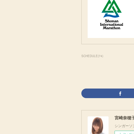
SCHEDULE
(
74
)
宮崎奈穂子 O
シンガーソ